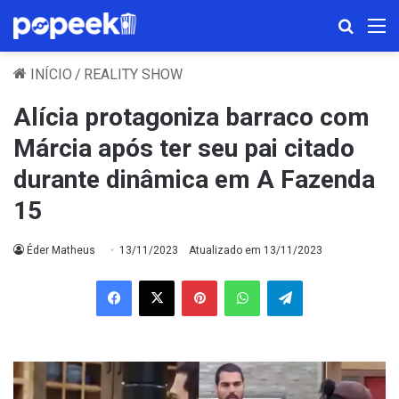
Procura
M
INÍCIO
/
REALITY SHOW
Alícia protagoniza barraco com
Márcia após ter seu pai citado
durante dinâmica em A Fazenda
15
Éder Matheus
13/11/2023
Atualizado em 13/11/2023
Facebook
X
Pinterest
WhatsApp
Telegram