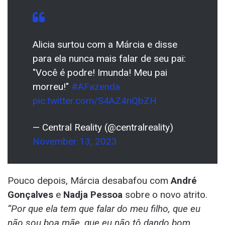
Alicia surtou com a Márcia e disse
para ela nunca mais falar de seu pai:
"Você é podre! Imunda! Meu pai
morreu!"
#AFazenda
pic.twitter.com/S4AZ4nQbZH
— Central Reality (@centralreality)
November 13, 2023
Pouco depois, Márcia desabafou com
André
Gonçalves
e
Nadja Pessoa
sobre o novo atrito.
“Por que ela tem que falar do meu filho, que eu
não sou boa mãe, que eu não tô dando bom