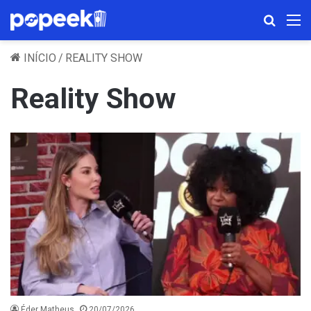
Procura
M
INÍCIO
/
REALITY SHOW
Reality Show
Éder Matheus
20/07/2026