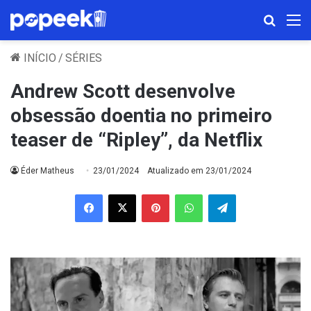
Procura
M
INÍCIO
/
SÉRIES
Andrew Scott desenvolve
obsessão doentia no primeiro
teaser de “Ripley”, da Netflix
Éder Matheus
23/01/2024
Atualizado em 23/01/2024
Facebook
X
Pinterest
WhatsApp
Telegram