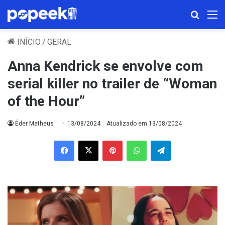
Procura
M
INÍCIO
/
GERAL
Anna Kendrick se envolve com
serial killer no trailer de “Woman
of the Hour”
Éder Matheus
13/08/2024
Atualizado em 13/08/2024
Facebook
X
Pinterest
WhatsApp
Telegram