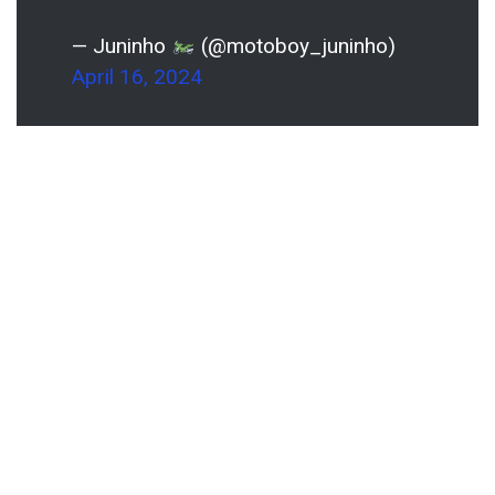
— Juninho
(@motoboy_juninho)
April 16, 2024