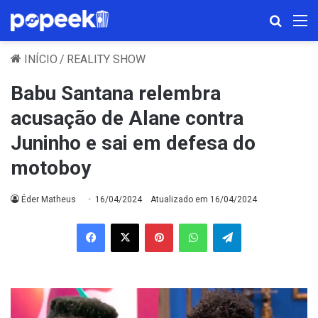
Procura
M
INÍCIO
/
REALITY SHOW
Babu Santana relembra
acusação de Alane contra
Juninho e sai em defesa do
motoboy
Éder Matheus
16/04/2024
Atualizado em 16/04/2024
Facebook
X
Pinterest
WhatsApp
Telegram