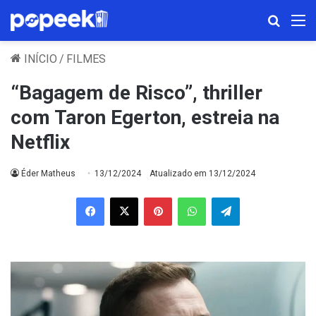
Procura
M
INÍCIO
/
FILMES
“Bagagem de Risco”, thriller
com Taron Egerton, estreia na
Netflix
Éder Matheus
13/12/2024
Atualizado em 13/12/2024
Facebook
X
Pinterest
WhatsApp
Telegram