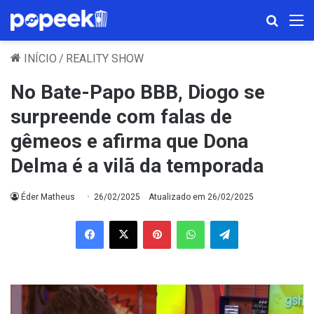
Procura
M
INÍCIO
/
REALITY SHOW
No Bate-Papo BBB, Diogo se
surpreende com falas de
gêmeos e afirma que Dona
Delma é a vilã da temporada
Éder Matheus
26/02/2025
Atualizado em 26/02/2025
Facebook
X
Pinterest
WhatsApp
Telegram