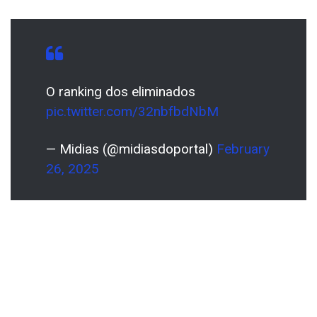
O ranking dos eliminados
pic.twitter.com/32nbfbdNbM
— Midias (@midiasdoportal)
February
26, 2025