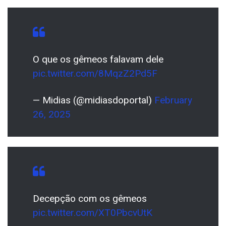
O que os gêmeos falavam dele
pic.twitter.com/8MqzZ2Pd5F
— Midias (@midiasdoportal)
February
26, 2025
Decepção com os gêmeos
pic.twitter.com/XT0PbcvUtK