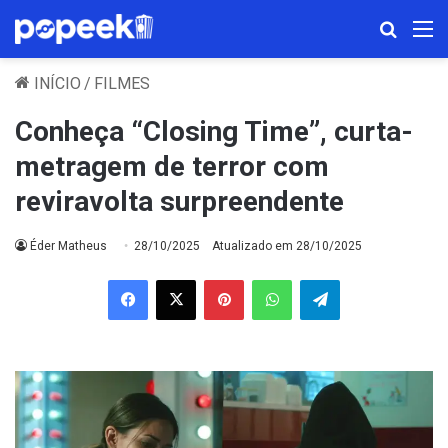
Procura
M
INÍCIO
/
FILMES
Conheça “Closing Time”, curta-
metragem de terror com
reviravolta surpreendente
Éder Matheus
28/10/2025
Atualizado em 28/10/2025
Facebook
X
Pinterest
WhatsApp
Telegram