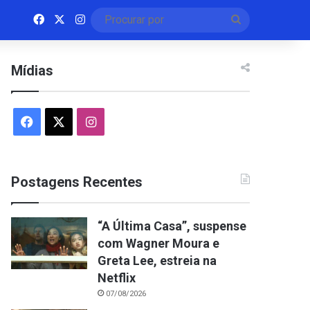
Facebook
X
Instagram
Procurar
por
Mídias
Facebook
X
Instagram
Postagens Recentes
“A Última Casa”, suspense
com Wagner Moura e
Greta Lee, estreia na
Netflix
07/08/2026