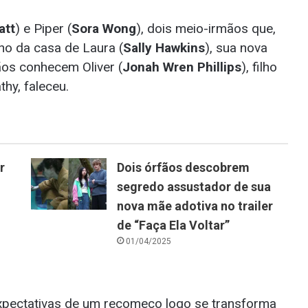
att
) e Piper (
Sora Wong
), dois meio-irmãos que,
ho da casa de Laura (
Sally Hawkins
), sua nova
ãos conhecem Oliver (
Jonah Wren Phillips
), filho
hy, faleceu.
r
Dois órfãos descobrem
segredo assustador de sua
nova mãe adotiva no trailer
de “Faça Ela Voltar”
01/04/2025
xpectativas de um recomeço logo se transforma