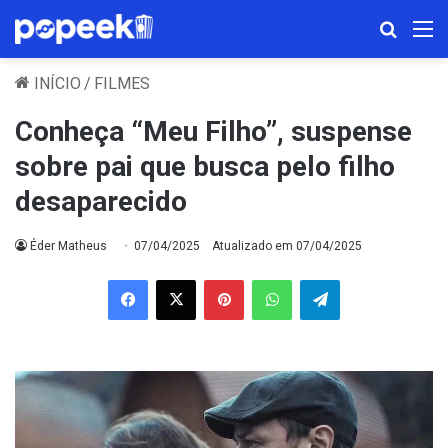
Procura
M
INÍCIO
/
FILMES
Conheça “Meu Filho”, suspense
sobre pai que busca pelo filho
desaparecido
Éder Matheus
07/04/2025
Atualizado em 07/04/2025
Facebook
X
Pinterest
WhatsApp
Telegram