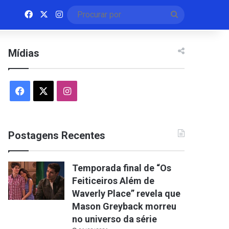
Facebook
X
Instagram
Procurar
por
Mídias
Facebook
X
Instagram
Postagens Recentes
Temporada final de “Os
Feiticeiros Além de
Waverly Place” revela que
Mason Greyback morreu
no universo da série