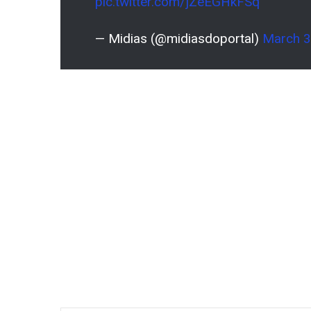
pic.twitter.com/jZeEGHkFSq
— Midias (@midiasdoportal)
March 3