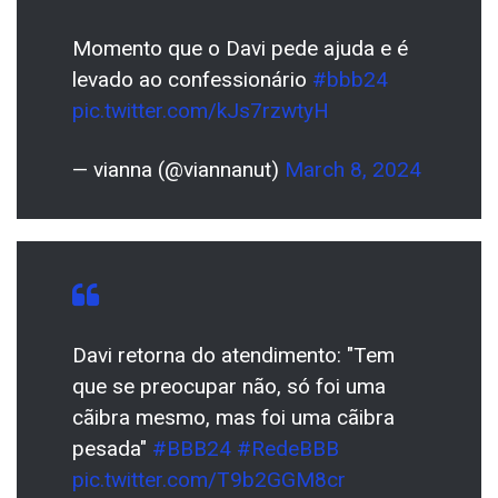
Momento que o Davi pede ajuda e é
levado ao confessionário
#bbb24
pic.twitter.com/kJs7rzwtyH
— vianna (@viannanut)
March 8, 2024
Davi retorna do atendimento: "Tem
que se preocupar não, só foi uma
cãibra mesmo, mas foi uma cãibra
pesada"
#BBB24
#RedeBBB
pic.twitter.com/T9b2GGM8cr