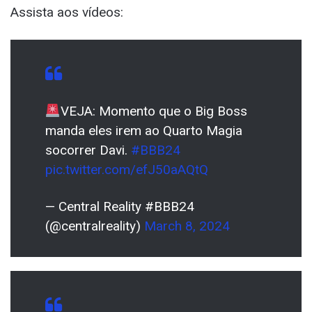
Assista aos vídeos:
VEJA: Momento que o Big Boss
manda eles irem ao Quarto Magia
socorrer Davi.
#BBB24
pic.twitter.com/efJ50aAQtQ
— Central Reality #BBB24
(@centralreality)
March 8, 2024