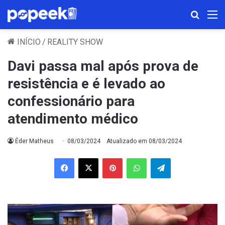
Procura
M
INÍCIO
/
REALITY SHOW
Davi passa mal após prova de
resistência e é levado ao
confessionário para
atendimento médico
Éder Matheus
08/03/2024
Atualizado em 08/03/2024
Facebook
X
Pinterest
WhatsApp
Telegram