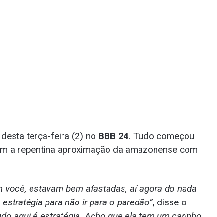
esta terça-feira (2) no
BBB 24
. Tudo começou
com a repentina aproximação da amazonense com
m você, estavam bem afastadas, aí agora do nada
estratégia para não ir para o paredão”
, disse o
do aqui é estratégia. Acho que ela tem um carinho