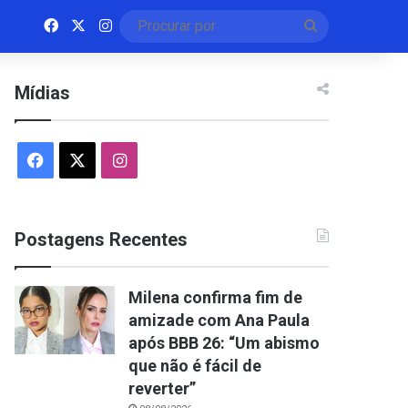
Facebook
X
Instagram
Procurar
por
Mídias
Facebook
X
Instagram
Postagens Recentes
Milena confirma fim de
amizade com Ana Paula
após BBB 26: “Um abismo
que não é fácil de
reverter”