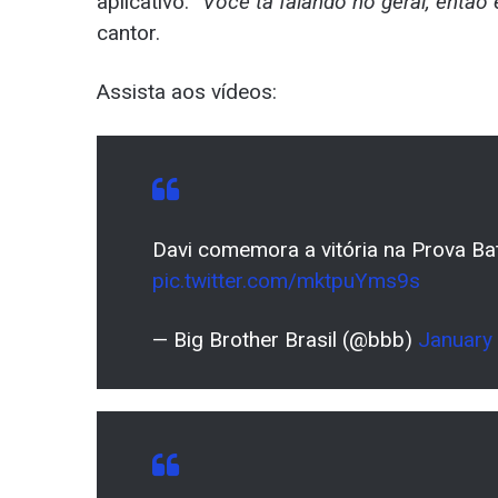
aplicativo.
“Você tá falando no geral, entã
cantor.
Assista aos vídeos:
Davi comemora a vitória na Prova Bat
pic.twitter.com/mktpuYms9s
— Big Brother Brasil (@bbb)
January