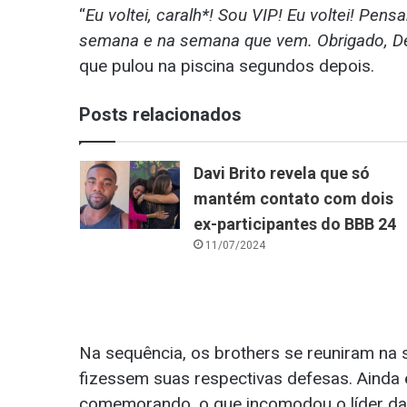
“
Eu voltei, caralh*! Sou VIP! Eu voltei! Pens
semana e na semana que vem. Obrigado, Deu
que pulou na piscina segundos depois.
Posts relacionados
Davi Brito revela que só
mantém contato com dois
ex-participantes do BBB 24
11/07/2024
Na sequência, os brothers se reuniram n
fizessem suas respectivas defesas. Ainda 
comemorando, o que incomodou o líder d