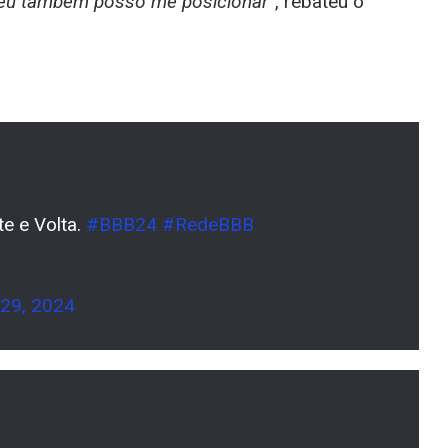
o eu também posso me posicionar”
, rebateu o
e e Volta.
#BBB24
#RedeBBB
 29, 2024