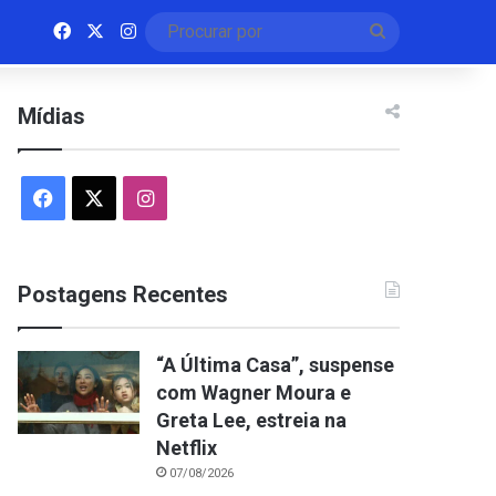
Facebook
X
Instagram
Procurar
por
Mídias
Facebook
X
Instagram
Postagens Recentes
“A Última Casa”, suspense
com Wagner Moura e
Greta Lee, estreia na
Netflix
07/08/2026