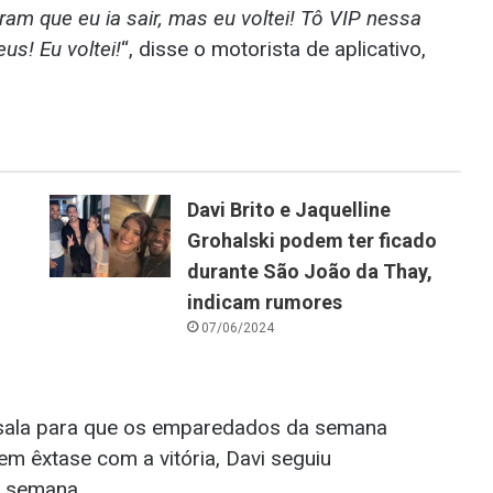
aram que eu ia sair, mas eu voltei! Tô VIP nessa
s! Eu voltei!
“, disse o motorista de aplicativo,
Davi Brito e Jaquelline
Grohalski podem ter ficado
durante São João da Thay,
indicam rumores
07/06/2024
a sala para que os emparedados da semana
em êxtase com a vitória, Davi seguiu
a semana.