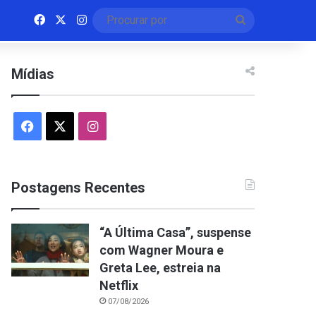
Facebook
X
Instagram
Procurar
por
Mídias
Facebook
X
Instagram
Postagens Recentes
“A Última Casa”, suspense
com Wagner Moura e
Greta Lee, estreia na
Netflix
07/08/2026