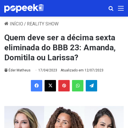
Procura
M
INÍCIO
/
REALITY SHOW
Quem deve ser a décima sexta
eliminada do BBB 23: Amanda,
Domitila ou Larissa?
Éder Matheus
17/04/2023
Atualizado em 12/07/2023
Facebook
X
Pinterest
WhatsApp
Telegram