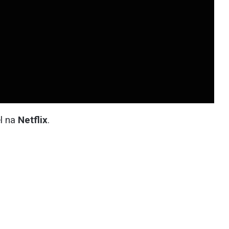
el na
Netflix
.