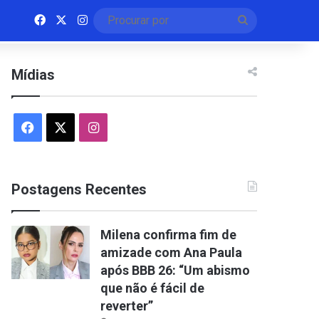
Facebook
X
Instagram
Procurar
por
Mídias
Facebook
X
Instagram
Postagens Recentes
Milena confirma fim de
amizade com Ana Paula
após BBB 26: “Um abismo
que não é fácil de
reverter”