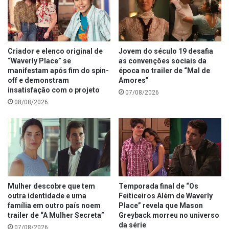
Criador e elenco original de
Jovem do século 19 desafia
“Waverly Place” se
as convenções sociais da
manifestam após fim do spin-
época no trailer de “Mal de
off e demonstram
Amores”
insatisfação com o projeto
07/08/2026
08/08/2026
Mulher descobre que tem
Temporada final de “Os
outra identidade e uma
Feiticeiros Além de Waverly
família em outro país noem
Place” revela que Mason
trailer de “A Mulher Secreta”
Greyback morreu no universo
da série
07/08/2026