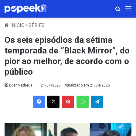
Procura
M
INÍCIO
/
SÉRIES
Os seis episódios da sétima
temporada de “Black Mirror”, do
pior ao melhor, de acordo com o
público
Éder Matheus
21/04/2025
Atualizado em 21/04/2025
Facebook
X
Pinterest
WhatsApp
Telegram