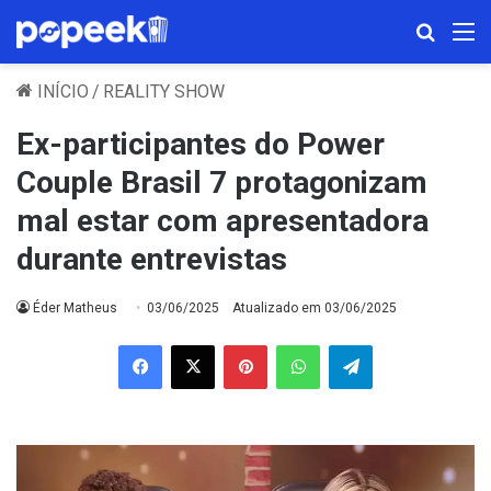
Procura
M
INÍCIO
/
REALITY SHOW
Ex-participantes do Power
Couple Brasil 7 protagonizam
mal estar com apresentadora
durante entrevistas
Éder Matheus
03/06/2025
Atualizado em 03/06/2025
Facebook
X
Pinterest
WhatsApp
Telegram