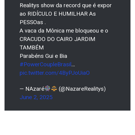
Realitys show da record que é expor
ao RIDÍCULO E HUMILHAR As
PESSOas .
A vaca da Mônica me bloqueou e o
CRACUDO DO CAIRO JARDIM
TAMBÉM
Parabéns Gui e Bia
#PowerCoupleBrasil
…
pic.twitter.com/4ByPJoUiaO
— NAzaré
(@NazareRealitys)
June 2, 2025