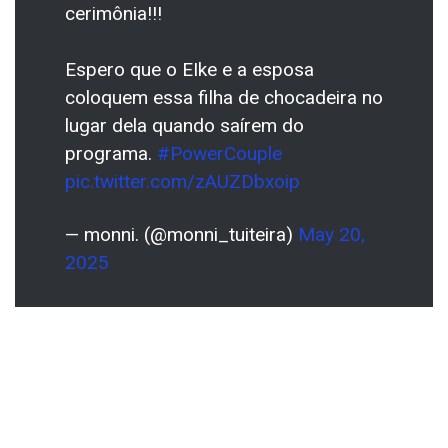
cerimônia!!!
Espero que o EIke e a esposa
coloquem essa filha de chocadeira no
lugar dela quando saírem do
programa.
#PowerCouple
pic.twitter.com/zAUZDbxoip
— monni. (@monni_tuiteira)
May 20,
2025