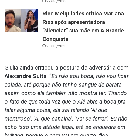
29/06/2023
Rico Melquiades critica Mariana
Rios após apresentadora
“silenciar” sua mãe em A Grande
Conquista
28/06/2023
Giulia ainda criticou a postura da adversária com
Alexandre Suíta
.
“Eu não sou boba, não vou ficar
calada, até porque não tenho sangue de barata,
assim como ela também não mostra ter. Tirando
o fato de que toda vez que o Alê abre a boca pra
falar alguma coisa, ela sai falando ‘Ai que
mentiroso’, ‘Ai que canalha’, ‘Vai se ferrar’. Eu não
acho isso uma atitude legal, até se enquadra em
bullying, porque o cara vai pro quarto, fica