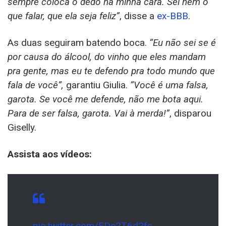
sempre coloca o dedo na minha cara. Sei nem o
que falar, que ela seja feliz”
, disse a
ex-BBB
.
As duas seguiram batendo boca.
“Eu não sei se é
por causa do álcool, do vinho que eles mandam
pra gente, mas eu te defendo pra todo mundo que
fala de você”,
garantiu Giulia.
“Você é uma falsa,
garota. Se você me defende, não me bota aqui.
Para de ser falsa, garota. Vai à merda!”
, disparou
Giselly.
Assista aos vídeos:
pic.twitter.com/EDe2T6d2fs