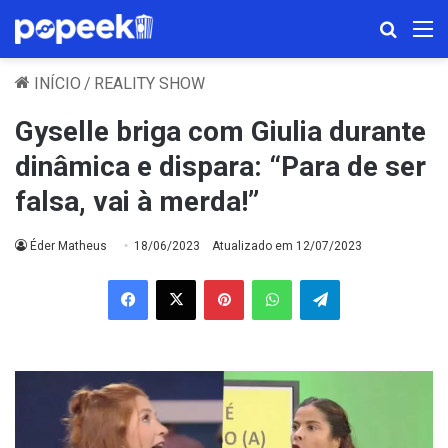
Procura
M
INÍCIO
/
REALITY SHOW
Gyselle briga com Giulia durante
dinâmica e dispara: “Para de ser
falsa, vai à merda!”
Éder Matheus
18/06/2023
Atualizado em 12/07/2023
Facebook
X
Pinterest
WhatsApp
Telegram