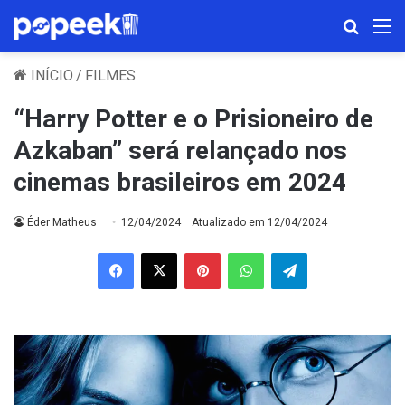
Procura
M
INÍCIO
/
FILMES
“Harry Potter e o Prisioneiro de
Azkaban” será relançado nos
cinemas brasileiros em 2024
Éder Matheus
12/04/2024
Atualizado em 12/04/2024
Facebook
X
Pinterest
WhatsApp
Telegram