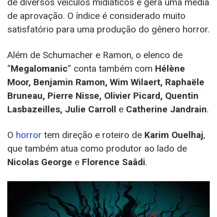
de diversos veículos midiáticos e gera uma média
de aprovação. O índice é considerado muito
satisfatório para uma produção do gênero horror.
Além de Schumacher e Ramon, o elenco de
“
Megalomanic
” conta também com
Hélène
Moor, Benjamin Ramon, Wim Wilaert, Raphaële
Bruneau, Pierre Nisse, Olivier Picard, Quentin
Lasbazeilles, Julie Carroll
e
Catherine Jandrain
.
O
horror
tem direção e roteiro de
Karim Ouelhaj
,
que também atua como produtor ao lado de
Nicolas George
e
Florence Saâdi
.