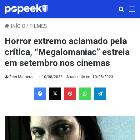
Procura
M
INÍCIO
/
FILMES
Horror extremo aclamado pela
crítica, “Megalomaniac” estreia
em setembro nos cinemas
Éder Matheus
10/08/2023
Atualizado em 10/08/2023
Facebook
X
Pinterest
WhatsApp
Telegram