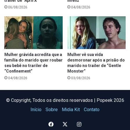
trailer de “April X”
Infeliz”
06/08/2026
04/08/2026
Mulher grávida acredita que a
Mulher vê sua vida
família do marido quer roubar
desmoronar após a prisão do
seu bebê no trariler de
marido no trailer de “Gentle
“Confinement”
Monster”
04/08/2026
03/08/2026
©️ Copyright, Todos os direitos reservados | Popeek 2026
Início
Sobre
Midia Kit
Contato
Facebook
X
Instagram