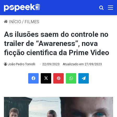
Procura
M
INÍCIO
/
FILMES
As ilusões saem do controle no
trailer de “Awareness”, nova
ficção cientifica da Prime Video
João Pedro Toniolli
22/09/2023
Atualizado em 27/09/2023
Facebook
X
Pinterest
WhatsApp
Telegram