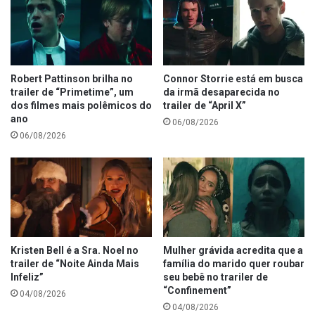
Robert Pattinson brilha no
Connor Storrie está em busca
trailer de “Primetime”, um
da irmã desaparecida no
dos filmes mais polêmicos do
trailer de “April X”
ano
06/08/2026
06/08/2026
Kristen Bell é a Sra. Noel no
Mulher grávida acredita que a
trailer de “Noite Ainda Mais
família do marido quer roubar
Infeliz”
seu bebê no trariler de
“Confinement”
04/08/2026
04/08/2026