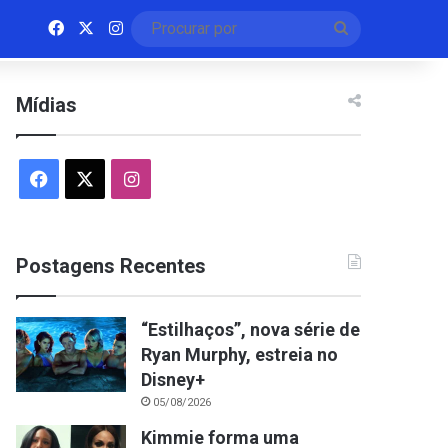
Facebook
X
Instagram
Procurar
por
Mídias
Facebook
X
Instagram
Postagens Recentes
“Estilhaços”, nova série de
Ryan Murphy, estreia no
Disney+
05/08/2026
Kimmie forma uma