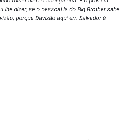
Bicho miserável da cabeça boa. E o povo tá
lhe dizer, se o pessoal lá do Big Brother sabe
vizão, porque Davizão aqui em Salvador é