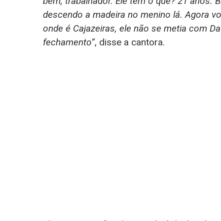
bem, trabalhador. Ele tem o quê? 21 anos. 
descendo a madeira no menino lá. Agora vou 
onde é Cajazeiras, ele não se metia com Da
fechamento”
, disse a cantora.