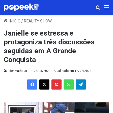
Procura
M
INÍCIO
/
REALITY SHOW
Janielle se estressa e
protagoniza três discussões
seguidas em A Grande
Conquista
Éder Matheus
27/05/2023
Atualizado em 12/07/2023
Facebook
X
Pinterest
WhatsApp
Telegram