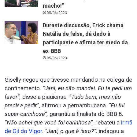
macho!”
05/06/2023
Durante discussão, Erick chama
Natália de falsa, dá dedo à
participante e afirma ter medo da
ex-BBB
05/06/2023
Giselly negou que tivesse mandando na colega de
confinamento.
“Jani, eu não mandei. Eu te pedi um
favor”,
disse a piauiense.
“Tudo bem, mas não
precisa pedir”
, afirmou a pernambucana.
“Eu fui
super carinhosa”,
garantiu a finalista do BBB 8.
“Não achei que você foi carinhosa”,
rebateu a
irmã
de Gil do Vigor
.
“Jani, o que é isso?”,
indagou a