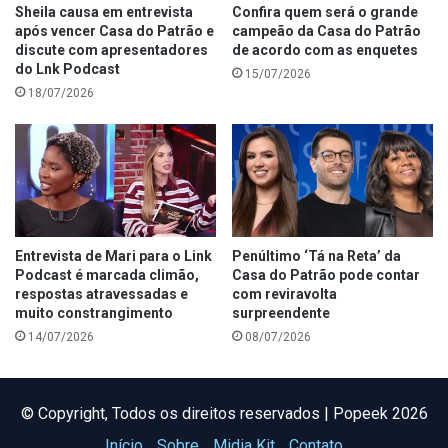
Sheila causa em entrevista
Confira quem será o grande
após vencer Casa do Patrão e
campeão da Casa do Patrão
discute com apresentadores
de acordo com as enquetes
do Lnk Podcast
15/07/2026
18/07/2026
Entrevista de Mari para o Link
Penúltimo ‘Tá na Reta’ da
Podcast é marcada climão,
Casa do Patrão pode contar
respostas atravessadas e
com reviravolta
muito constrangimento
surpreendente
14/07/2026
08/07/2026
©️ Copyright, Todos os direitos reservados | Popeek 2026
Início
Sobre
Midia Kit
Contato