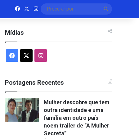
Facebook
X
Instagram
Procurar
por
Mídias
Facebook
X
Instagram
Postagens Recentes
Mulher descobre que tem
outra identidade e uma
família em outro país
noem trailer de “A Mulher
Secreta”