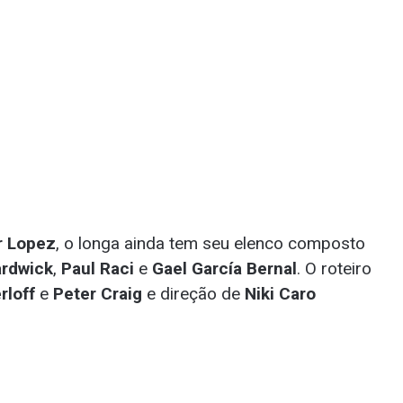
r Lopez
, o longa ainda tem seu elenco composto
ardwick
,
Paul Raci
e
Gael García Bernal
. O roteiro
rloff
e
Peter Craig
e direção de
Niki Caro