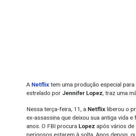
A
Netflix
tem uma produção especial para 
estrelado por
Jennifer Lopez
, traz uma m
Nessa terça-feira, 11, a
Netflix
liberou o p
ex-assassina que deixou sua antiga vida e f
anos. O FBI procura
Lopez
após vários de
perigosos estarem à solta. Anos depois, q