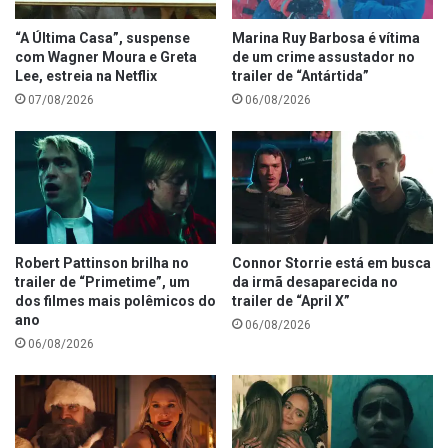
“A Última Casa”, suspense
Marina Ruy Barbosa é vítima
com Wagner Moura e Greta
de um crime assustador no
Lee, estreia na Netflix
trailer de “Antártida”
07/08/2026
06/08/2026
Robert Pattinson brilha no
Connor Storrie está em busca
trailer de “Primetime”, um
da irmã desaparecida no
dos filmes mais polêmicos do
trailer de “April X”
ano
06/08/2026
06/08/2026