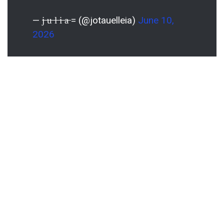
— j̶ ̶u̶ ̶l̶ ̶i̶ ̶a̶ = (@jotauelleia)
June 10,
2026