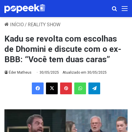
Procura
M
INÍCIO
/
REALITY SHOW
Kadu se revolta com escolhas
de Dhomini e discute com o ex-
BBB: “Você tem duas caras”
Éder Matheus
30/05/2025
Atualizado em 30/05/2025
Facebook
X
Pinterest
WhatsApp
Telegram