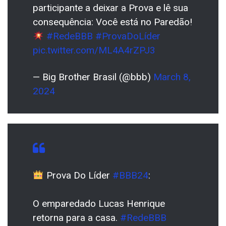
participante a deixar a Prova e lê sua
consequência: Você está no Paredão!
#RedeBBB
#ProvaDoLíder
pic.twitter.com/ML4A4rZPJ3
— Big Brother Brasil (@bbb)
March 8,
2024
Prova Do Líder
#BBB24
:
O emparedado Lucas Henrique
retorna para a casa.
#RedeBBB