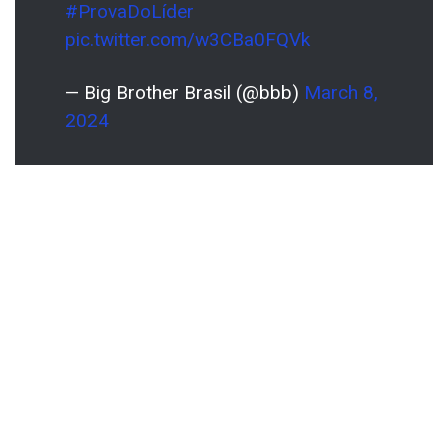
#ProvaDoLíder
pic.twitter.com/w3CBa0FQVk
— Big Brother Brasil (@bbb)
March 8,
2024