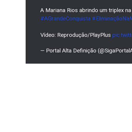
A Mariana Rios abrindo um triplex n
#AGrandeConquista
#EliminaçãoNa
Vídeo: Reprodução/PlayPlus
pic.tw
— Portal Alta Definição (@SigaPorta