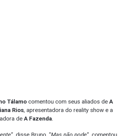
no Tálamo
comentou com seus aliados de
A
iana Rios
, apresentadora do reality show e a
tadora de
A Fazenda
.
gente
“, disse Bruno. “
Mas não pode
“, comentou