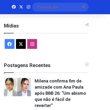
Facebook
X
Instagram
Procurar
por
Mídias
Facebook
X
Instagram
Postagens Recentes
Milena confirma fim de
amizade com Ana Paula
após BBB 26: “Um abismo
que não é fácil de
reverter”