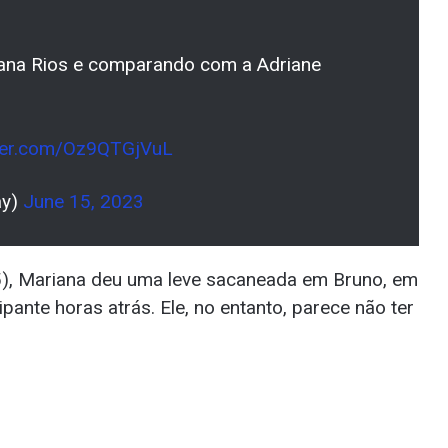
iana Rios e comparando com a Adriane
tter.com/Oz9QTGjVuL
ay)
June 15, 2023
15), Mariana deu uma leve sacaneada em Bruno, em
pante horas atrás. Ele, no entanto, parece não ter