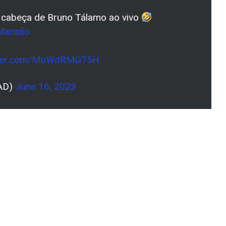
a cabeça de Bruno Tálamo ao vivo
Mansão
itter.com/MoWdRMG75H
lAD)
June 16, 2023