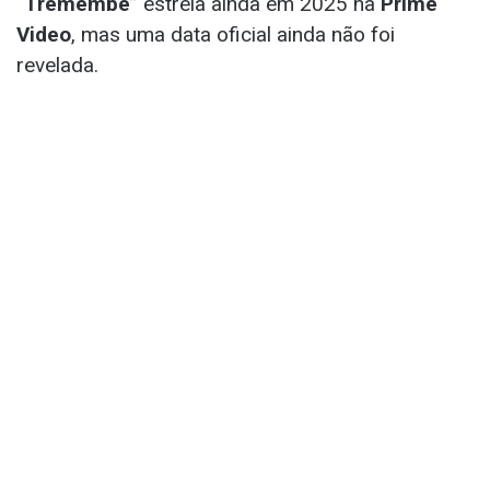
“
Tremembé
” estreia ainda em 2025 na
Prime
Video
, mas uma data oficial ainda não foi
revelada.