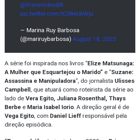
@PrimeVideoBR
pic.twitter.com/tCS8eUkWju
— Marina Ruy Barbosa
(@mariruybarbosa)
August 18, 2025
A série foi inspirada nos livros “
Elize Matsunaga:
A Mulher que Esquartejou o Marido”
e “
Suzane:
Assassina e Manipuladora
“, do jornalista
Ulisses
Campbell
, que atuará como roteirista da série ao
lado de
Vera Egito, Juliana Rosenthal, Thays
Berbe
e
Maria Isabel Iorio
. A direção geral é de
Vega Egito
, com
Daniel Lieff
responsável pela
direção episódica.