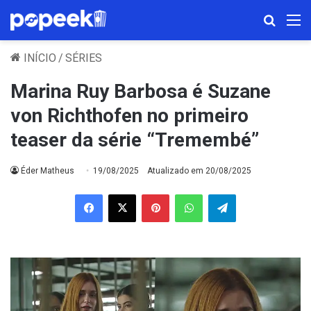
Procura
M
INÍCIO
/
SÉRIES
Marina Ruy Barbosa é Suzane
von Richthofen no primeiro
teaser da série “Tremembé”
Éder Matheus
19/08/2025
Atualizado em 20/08/2025
Facebook
X
Pinterest
WhatsApp
Telegram