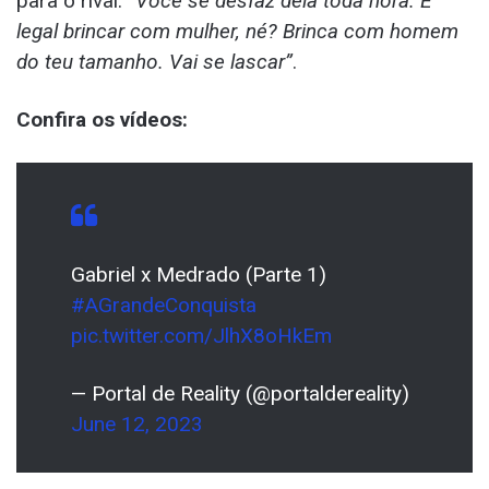
para o rival:
“Você se desfaz dela toda hora. É
legal brincar com mulher, né? Brinca com homem
do teu tamanho. Vai se lascar”
.
Confira os vídeos:
Gabriel x Medrado (Parte 1)
#AGrandeConquista
pic.twitter.com/JlhX8oHkEm
— Portal de Reality (@portaldereality)
June 12, 2023