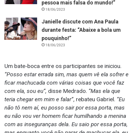
pessoa mais falsa do mundo!”
18/06/2023
Janielle discute com Ana Paula
durante festa: “Abaixe a bola um
pouquinho!”
18/06/2023
Um bate-boca entre os participantes se iniciou.
“Posso estar errada sim, mas quem vê ela sofrer e
ficar machucada com várias coisas que você faz
com ela, sou eu”,
disse Medrado.
“Mas ela que
teria chegar em mim e falar”
, rebateu Gabriel.
“Eu
não tô nem aí, eu posso sair por essa porta, mas
eu não vou ver homem ficar humilhando a menina
com as inseguranças dela. Eu saio por essa porta,
mas enquanto você não parar de machucar ela, eu