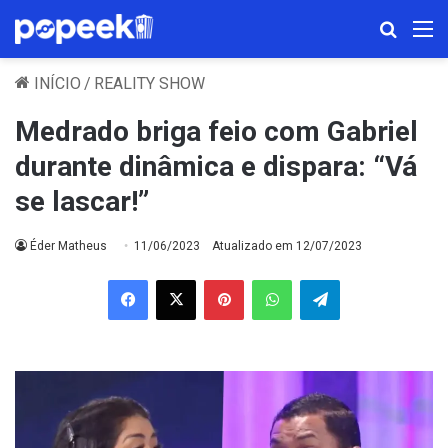
Procura
M
INÍCIO
/
REALITY SHOW
Medrado briga feio com Gabriel
durante dinâmica e dispara: “Vá
se lascar!”
Éder Matheus
11/06/2023
Atualizado em 12/07/2023
Facebook
X
Pinterest
WhatsApp
Telegram