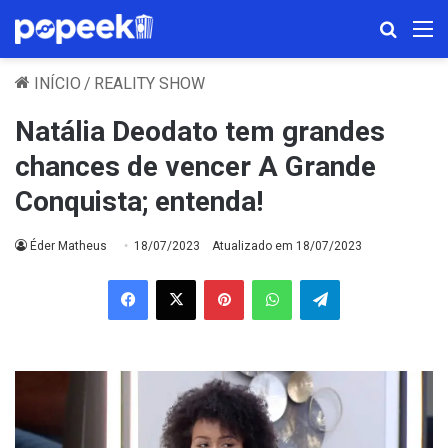
Procura
M
INÍCIO
/
REALITY SHOW
Natália Deodato tem grandes
chances de vencer A Grande
Conquista; entenda!
Éder Matheus
18/07/2023
Atualizado em 18/07/2023
Facebook
X
Pinterest
WhatsApp
Telegram