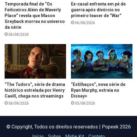
Temporada final de “Os
Ex-casal enfrenta em pé de
Feiticeiros Além de Waverly
guerra após divórcio no
Place” revela que Mason
primeiro teaser de “War”
Greyback morreu no universo
06/08/2026
da série
06/08/2026
“The Tudors”, série de drama
“Estilhaços”, nova série de
histórico estrelada por Henry
Ryan Murphy, estreia no
Cavill, chega nos streamings
Disney+
06/08/2026
05/08/2026
©️ Copyright, Todos os direitos reservados | Popeek 2026
Início
Sobre
Midia Kit
Contato