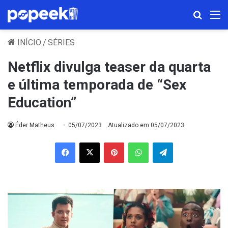
Procura
M
INÍCIO
/
SÉRIES
Netflix divulga teaser da quarta
e última temporada de “Sex
Education”
Éder Matheus
05/07/2023
Atualizado em 05/07/2023
Facebook
X
Pinterest
WhatsApp
Telegram