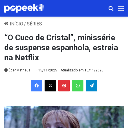
Procura
M
INÍCIO
/
SÉRIES
“O Cuco de Cristal”, minissérie
de suspense espanhola, estreia
na Netflix
Éder Matheus
15/11/2025
Atualizado em 15/11/2025
Facebook
X
Pinterest
WhatsApp
Telegram