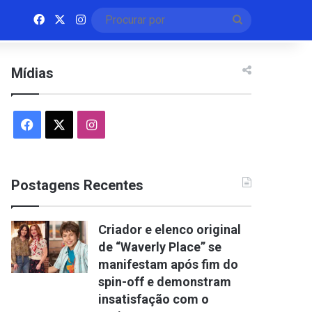
Facebook
X
Instagram
Procurar
por
Mídias
Facebook
X
Instagram
Postagens Recentes
Criador e elenco original
de “Waverly Place” se
manifestam após fim do
spin-off e demonstram
insatisfação com o