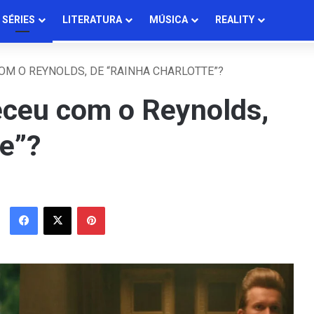
SÉRIES
LITERATURA
MÚSICA
REALITY
OM O REYNOLDS, DE “RAINHA CHARLOTTE”?
teceu com o Reynolds,
te”?
Facebook
X
Pinterest