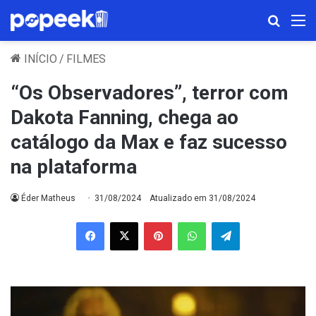
Procura
M
INÍCIO
/
FILMES
“Os Observadores”, terror com
Dakota Fanning, chega ao
catálogo da Max e faz sucesso
na plataforma
Éder Matheus
31/08/2024
Atualizado em 31/08/2024
Facebook
X
Pinterest
WhatsApp
Telegram