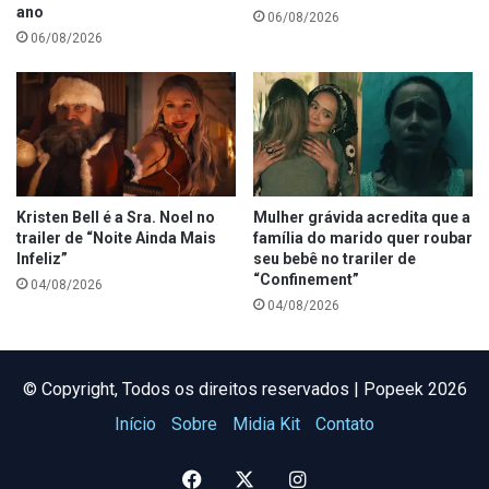
ano
06/08/2026
06/08/2026
Kristen Bell é a Sra. Noel no
Mulher grávida acredita que a
trailer de “Noite Ainda Mais
família do marido quer roubar
Infeliz”
seu bebê no trariler de
“Confinement”
04/08/2026
04/08/2026
©️ Copyright, Todos os direitos reservados | Popeek 2026
Início
Sobre
Midia Kit
Contato
Facebook
X
Instagram