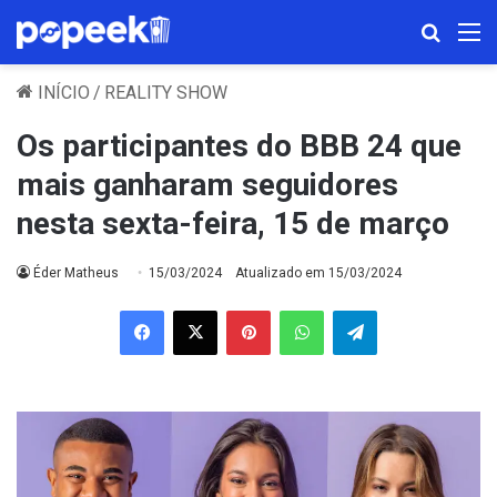
Procura
M
INÍCIO
/
REALITY SHOW
Os participantes do BBB 24 que
mais ganharam seguidores
nesta sexta-feira, 15 de março
Éder Matheus
15/03/2024
Atualizado em 15/03/2024
Facebook
X
Pinterest
WhatsApp
Telegram