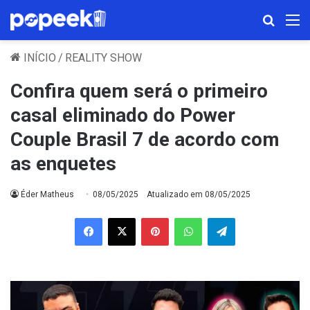
Procura
M
INÍCIO
/
REALITY SHOW
Confira quem será o primeiro
casal eliminado do Power
Couple Brasil 7 de acordo com
as enquetes
Éder Matheus
08/05/2025
Atualizado em 08/05/2025
Facebook
X
Pinterest
WhatsApp
Telegram