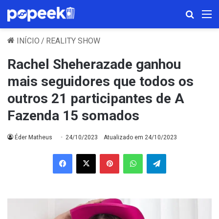
Procura
M
INÍCIO
/
REALITY SHOW
Rachel Sheherazade ganhou
mais seguidores que todos os
outros 21 participantes de A
Fazenda 15 somados
Éder Matheus
24/10/2023
Atualizado em 24/10/2023
Facebook
X
Pinterest
WhatsApp
Telegram