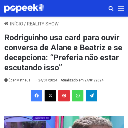
Procura
M
INÍCIO
/
REALITY SHOW
Rodriguinho usa card para ouvir
conversa de Alane e Beatriz e se
decepciona: “Preferia não estar
escutando isso”
Éder Matheus
24/01/2024
Atualizado em 24/01/2024
Facebook
X
Pinterest
WhatsApp
Telegram