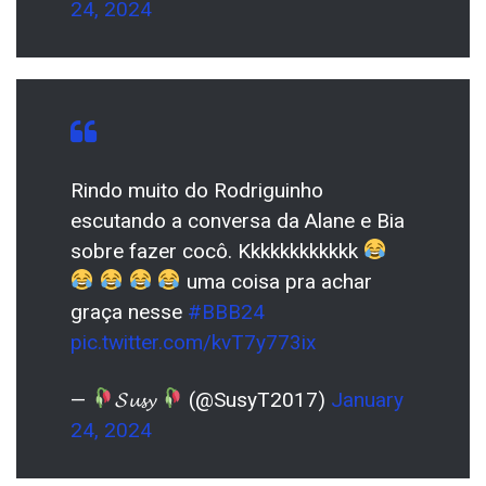
24, 2024
Rindo muito do Rodriguinho
escutando a conversa da Alane e Bia
sobre fazer cocô. Kkkkkkkkkkkk
uma coisa pra achar
graça nesse
#BBB24
pic.twitter.com/kvT7y773ix
—
𝓢𝓾𝓼𝔂
(@SusyT2017)
January
24, 2024