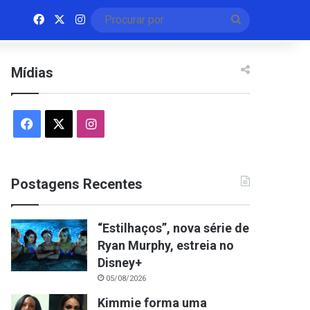
Facebook
X
Instagram
Procurar
por
Mídias
Facebook
X
Instagram
Postagens Recentes
“Estilhaços”, nova série de
Ryan Murphy, estreia no
Disney+
05/08/2026
Kimmie forma uma