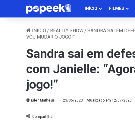
INÍCIO
FILMES
INÍCIO
/
REALITY SHOW
/
SANDRA SAI EM DEFE
VOU MUDAR O JOGO!”
Sandra sai em defes
com Janielle: “Ago
jogo!”
Éder Matheus
23/06/2023
Atualizado em 12/07/2023
Compartilhar