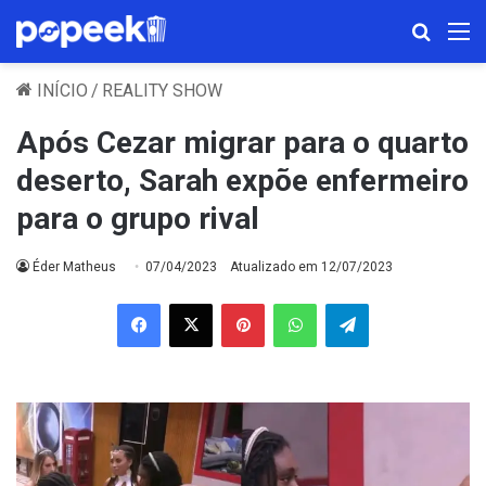
Procura
M
INÍCIO
/
REALITY SHOW
Após Cezar migrar para o quarto
deserto, Sarah expõe enfermeiro
para o grupo rival
Éder Matheus
07/04/2023
Atualizado em 12/07/2023
Facebook
X
Pinterest
WhatsApp
Telegram