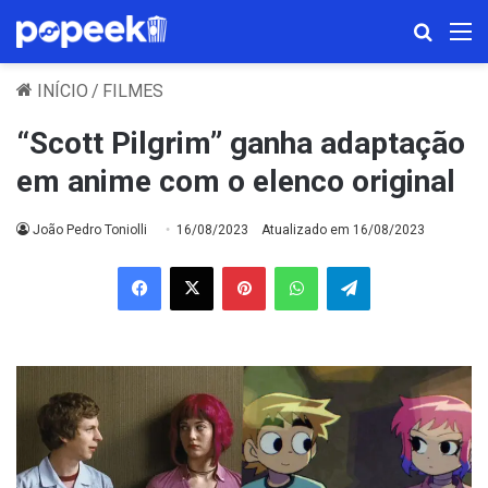
Procura
M
INÍCIO
/
FILMES
“Scott Pilgrim” ganha adaptação
em anime com o elenco original
João Pedro Toniolli
16/08/2023
Atualizado em 16/08/2023
Facebook
X
Pinterest
WhatsApp
Telegram