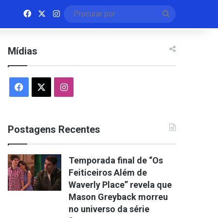
Facebook
X
Instagram
Procurar
por
Mídias
Facebook
X
Instagram
Postagens Recentes
Temporada final de “Os
Feiticeiros Além de
Waverly Place” revela que
Mason Greyback morreu
no universo da série