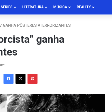
SÉRIES
LITERATURA
MÚSICA
REALITY
A” GANHA PÔSTERES ATERRORIZANTES
orcista” ganha
ntes
2023
Facebook
X
Pinterest