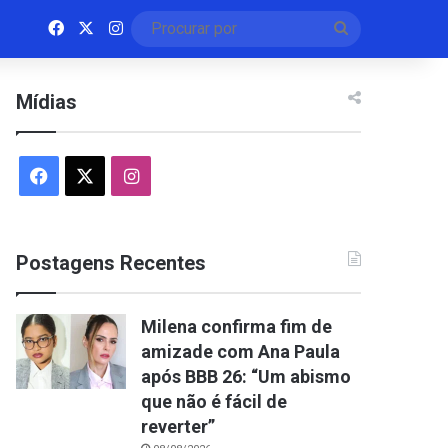
Facebook
X
Instagram
Procurar
por
Mídias
Facebook
X
Instagram
Postagens Recentes
Milena confirma fim de
amizade com Ana Paula
após BBB 26: “Um abismo
que não é fácil de
reverter”