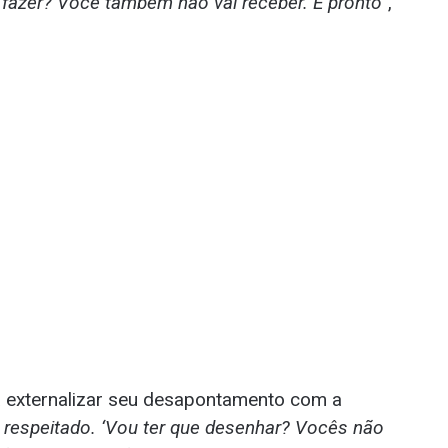
 fazer? Você também não vai receber. E pronto”
,
 externalizar seu desapontamento com a
r respeitado. ‘Vou ter que desenhar? Vocês não