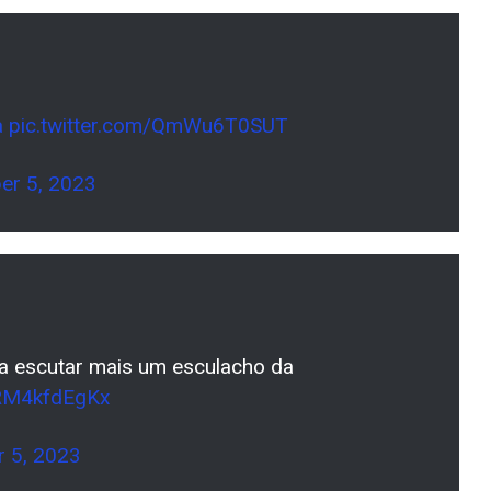
a
pic.twitter.com/QmWu6T0SUT
er 5, 2023
ela escutar mais um esculacho da
/RM4kfdEgKx
r 5, 2023