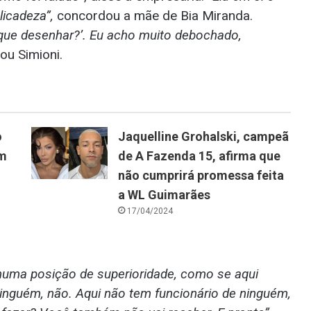
licadeza”,
concordou a mãe de Bia Miranda.
r que desenhar?’. Eu acho muito debochado,
ou Simioni.
o
Jaquelline Grohalski, campeã
om
de A Fazenda 15, afirma que
não cumprirá promessa feita
a WL Guimarães
17/04/2024
numa posição de superioridade, como se aqui
inguém, não. Aqui não tem funcionário de ninguém,