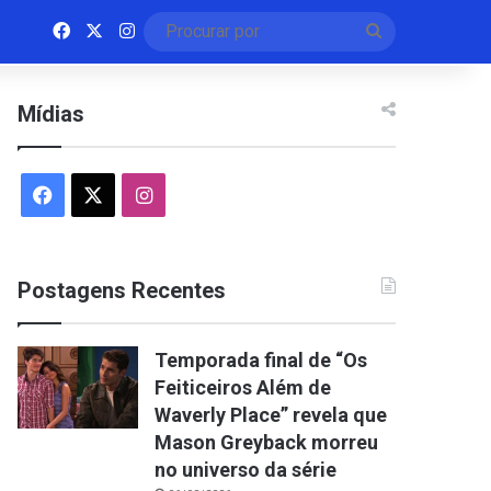
Facebook
X
Instagram
Procurar
por
Mídias
Facebook
X
Instagram
Postagens Recentes
Temporada final de “Os
Feiticeiros Além de
Waverly Place” revela que
Mason Greyback morreu
no universo da série