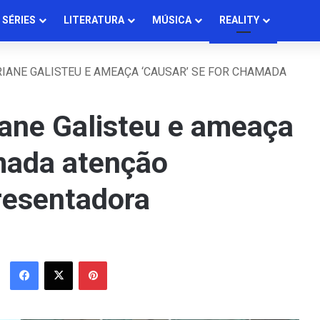
SÉRIES
LITERATURA
MÚSICA
REALITY
IANE GALISTEU E AMEAÇA ‘CAUSAR’ SE FOR CHAMADA
iane Galisteu e ameaça
amada atenção
resentadora
Facebook
X
Pinterest