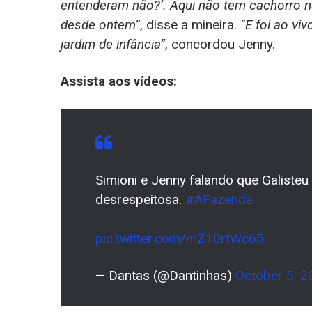
entenderam não?’. Aqui não tem cachorro n
desde ontem”
, disse a mineira.
“E foi ao v
jardim de infância”
, concordou Jenny.
Assista aos vídeos:
Simioni e Jenny falando que Galisteu 
desrespeitosa.
#AFazenda
pic.twitter.com/mZ10rtWc65
— Dantas (@Dantinhas)
October 5, 2