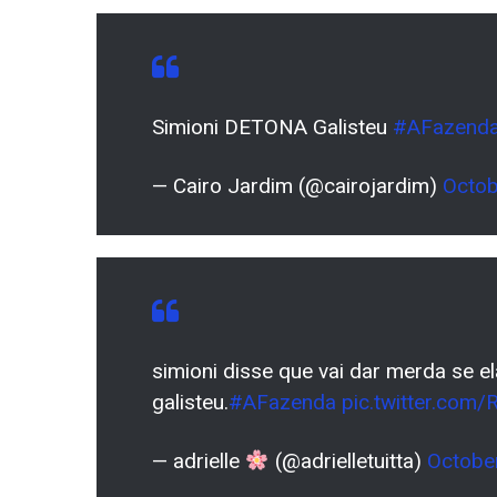
Simioni DETONA Galisteu
#AFazend
— Cairo Jardim (@cairojardim)
Octob
simioni disse que vai dar merda se 
galisteu.
#AFazenda
pic.twitter.com
— adrielle
(@adrielletuitta)
Octobe