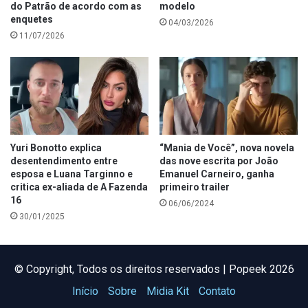
do Patrão de acordo com as
modelo
enquetes
04/03/2026
11/07/2026
Yuri Bonotto explica
“Mania de Você”, nova novela
desentendimento entre
das nove escrita por João
esposa e Luana Targinno e
Emanuel Carneiro, ganha
critica ex-aliada de A Fazenda
primeiro trailer
16
06/06/2024
30/01/2025
©️ Copyright, Todos os direitos reservados | Popeek 2026
Início
Sobre
Midia Kit
Contato