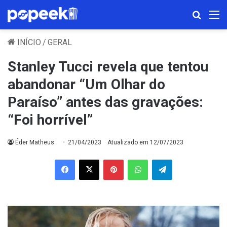
Procura
M
INÍCIO
/
GERAL
Stanley Tucci revela que tentou
abandonar “Um Olhar do
Paraíso” antes das gravações:
“Foi horrível”
Éder Matheus
21/04/2023
Atualizado em 12/07/2023
Facebook
X
Pinterest
WhatsApp
Telegram