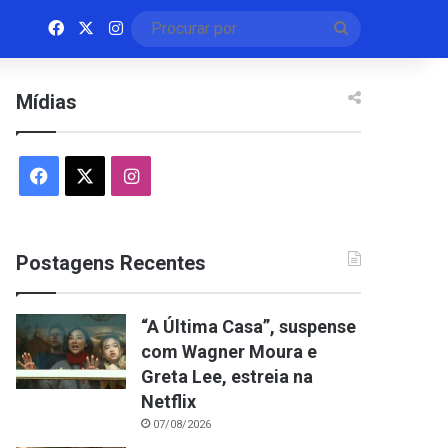
Facebook
X
Instagram
Procurar
por
Mídias
Facebook
X
Instagram
Postagens Recentes
“A Última Casa”, suspense
com Wagner Moura e
Greta Lee, estreia na
Netflix
07/08/2026