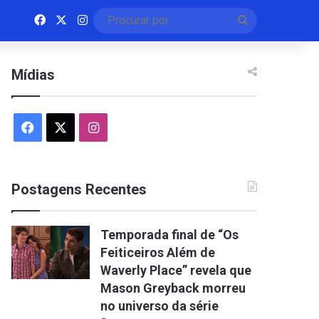
Facebook
X
Instagram
Procurar
por
Mídias
Facebook
X
Instagram
Postagens Recentes
Temporada final de “Os
Feiticeiros Além de
Waverly Place” revela que
Mason Greyback morreu
no universo da série